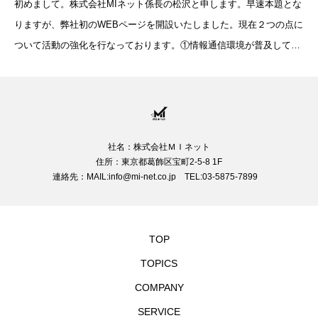
初めまして。株式会社MIネット係長の松沢と申します。早速本題とな
りますが、弊社初のWEBページを開設いたしました。現在２つの点に
ついて活動の強化を行なっております。①情報通信環境が普及してい
く情勢で、より良い環境の提供及び社会貢献をすること
社名：株式会社ＭＩネット
住所：東京都葛飾区宝町2-5-8 1F
連絡先：MAIL:info@mi-net.co.jp TEL:03-5875-7899
TOP
TOPICS
COMPANY
SERVICE